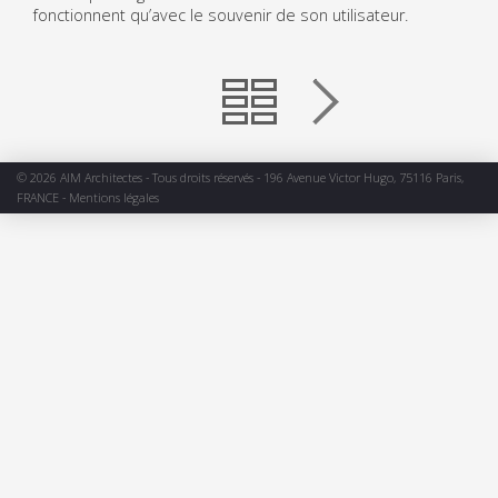
fonctionnent qu’avec le souvenir de son utilisateur.
© 2026 AIM Architectes - Tous droits réservés - 196 Avenue Victor Hugo, 75116 Paris,
FRANCE -
Mentions légales