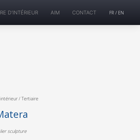
RE D’INTÉRIEUR
AIM
CONTACT
FR
/
EN
intérieur /
Tertiaire
Matera
lier sculpture