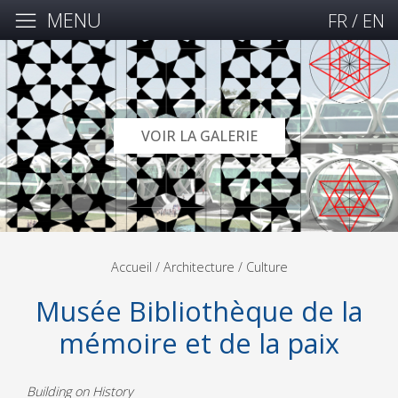
MENU
FR
/
EN
VOIR LA GALERIE
Accueil
/ Architecture /
Culture
Musée Bibliothèque de la
mémoire et de la paix
Building on History