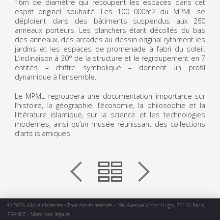
16m de diamètre qui recoupent les espaces dans cet
esprit originel souhaité. Les 100 000m2 du MPML se
déploient dans des bâtiments suspendus aux 260
anneaux porteurs. Les planchers étant décollés du bas
des anneaux, des arcades au dessin original rythment les
jardins et les espaces de promenade à l’abri du soleil.
L’inclinaison à 30° de la structure et le regroupement en 7
entités – chiffre symbolique – donnent un profil
dynamique à l’ensemble.
Le MPML regroupera une documentation importante sur
l’histoire, la géographie, l’économie, la philosophie et la
littérature islamique, sur la science et les technologies
modernes, ainsi qu’un musée réunissant des collections
d’arts islamiques.
© 2026 AIM Architectes - Tous droits réservés - 196 Avenue Victor Hugo, 75116 Paris,
FRANCE -
Mentions légales