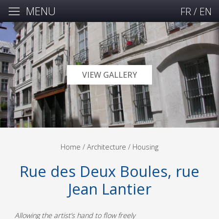
MENU
FR
/
EN
VIEW GALLERY
Home
/ Architecture /
Housing
Rue des Deux Boules, rue
Jean Lantier
Allowing the artist’s hand to flow freely